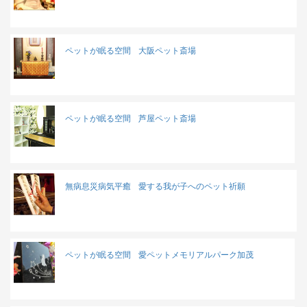
ペットが眠る空間
大阪ペット斎場
ペットが眠る空間
芦屋ペット斎場
無病息災病気平癒
愛する我が子へのペット祈願
ペットが眠る空間
愛ペットメモリアルパーク加茂