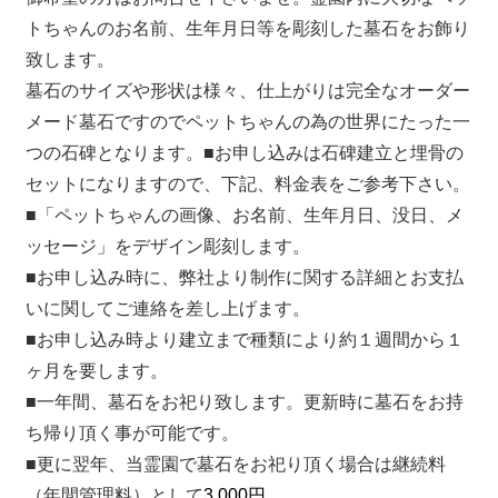
トちゃんのお名前、生年月日等を彫刻した墓石をお飾り
致します。
墓石のサイズや形状は様々、仕上がりは完全なオーダー
メード墓石ですのでペットちゃんの為の世界にたった一
つの石碑となります。■お申し込みは石碑建立と埋骨の
セットになりますので、下記、料金表をご参考下さい。
■「ペットちゃんの画像、お名前、生年月日、没日、メ
ッセージ」をデザイン彫刻します。
■お申し込み時に、弊社より制作に関する詳細とお支払
いに関してご連絡を差し上げます。
■お申し込み時より建立まで種類により約１週間から１
ヶ月を要します。
■一年間、墓石をお祀り致します。更新時に墓石をお持
ち帰り頂く事が可能です。
■更に翌年、当霊園で墓石をお祀り頂く場合は継続料
（年間管理料）として
3,000円