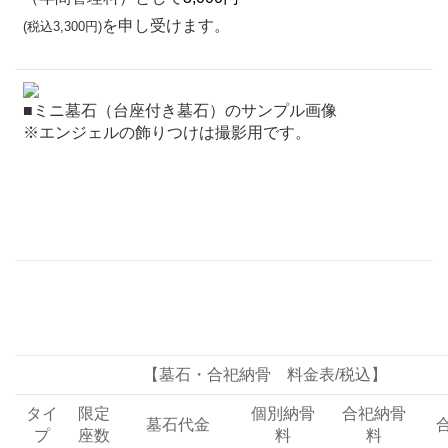
を申し受けます。
(税込3,300円)
■ミニ墓石（台座付き墓石）のサンプル画像
※エンジェルの飾りつけは撮影用です。
【墓石・合祀納骨 料金表/税込】
タイ
限定
個別納骨
合祀納骨
墓石代金
プ
座数
料
料