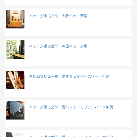
ペットが眠る空間
大阪ペット斎場
ペットが眠る空間
芦屋ペット斎場
無病息災病気平癒
愛する我が子へのペット祈願
ペットが眠る空間
愛ペットメモリアルパーク加茂