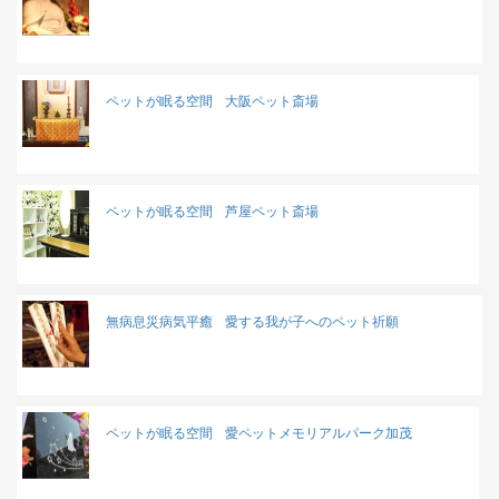
ペットが眠る空間
大阪ペット斎場
ペットが眠る空間
芦屋ペット斎場
無病息災病気平癒
愛する我が子へのペット祈願
ペットが眠る空間
愛ペットメモリアルパーク加茂