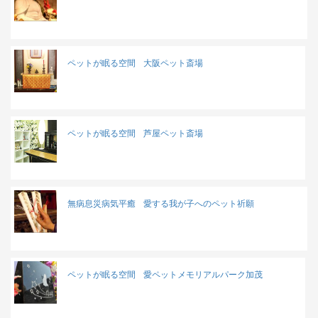
ペットが眠る空間
大阪ペット斎場
ペットが眠る空間
芦屋ペット斎場
無病息災病気平癒
愛する我が子へのペット祈願
ペットが眠る空間
愛ペットメモリアルパーク加茂