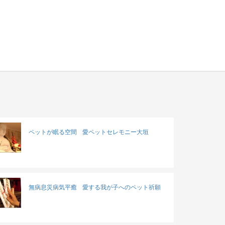
ペットが眠る空間
愛ペットセレモニー大垣
無病息災病気平癒
愛する我が子へのペット祈願