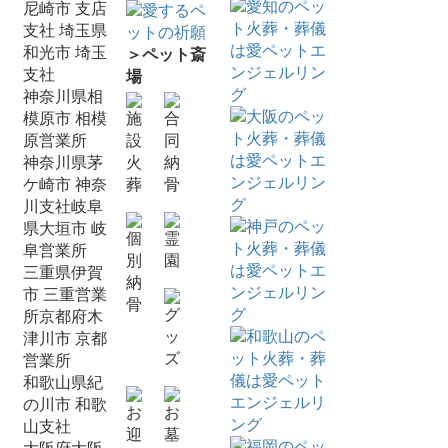
尼崎市
支店
支社
埼玉県
和光市 埼玉
＞ペット斎
支社
場
神奈川県相
模原市 相模
原営業所
神奈川県茅
ケ崎市 神奈
川支社
岐阜
県大垣市 岐
阜営業所
三重県伊賀
市 三重営業
所京都府木
津川市 京都
営業所
和歌山県紀
の川市 和歌
山支社