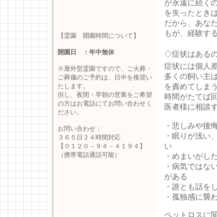
が永遠に続く
を失ったとき
だから、あな
もが、経験す
【霊園 開園時間について】
開園日 ：年中無休
◇症状はある
症状には個人
※屋外型霊園ですので、ご火葬・
多くの飼い主
ご葬儀のご予約は、日中を推奨い
たします。
を責めてしま
但し、夜間・早朝の営業をご希望
時間がたてば
の方はお電話にてお問い合わせく
医者様に相談
ださい。
・悲しみや後
お問い合わせ：
・眠りが浅い
３６５日２４時間対応
い
【０１２０－９４－４１９４】
（携帯電話通話可能）
・めまいがし
・病気ではな
がある
・誰とも話を
・孤独感に襲
ペットロスに