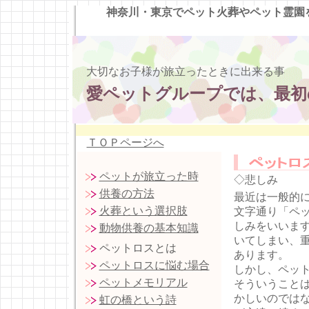
神奈川・東京でペット火葬やペット霊園
大切なお子様が旅立ったときに出来る事
愛ペットグループでは、最初
ＴＯＰページへ
ペットが旅立った時
◇悲しみ
供養の方法
最近は一般的
火葬という選択肢
文字通り「ペ
しみをいいま
動物供養の基本知識
いてしまい、
ペットロスとは
あります。
ペットロスに悩む場合
しかし、ペッ
ペットメモリアル
そういうこと
かしいのでは
虹の橋という詩